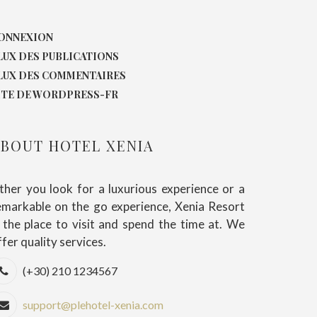
ONNEXION
LUX DES PUBLICATIONS
LUX DES COMMENTAIRES
ITE DE WORDPRESS-FR
BOUT HOTEL XENIA
ither you look for a luxurious experience or a
emarkable on the go experience, Xenia Resort
s the place to visit and spend the time at. We
ffer quality services.
(+30) 210 1234567
support@plehotel-xenia.com