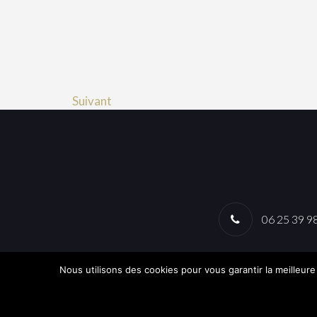
Suivant
06 25 39 9
Nous utilisons des cookies pour vous garantir la meilleure
COPYRIGHT © 2017-2018 CASALULLI. RÉALISATION
agence web marseille
MAKE IT CREATIVE