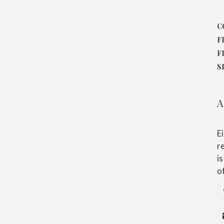
C
F
F
S
A
E
r
i
o